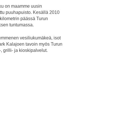
rku on maamme uusin
attu puuhapuisto. Kesällä 2010
 kilometrin päässä Turun
uksen tuntumassa.
 kymmenen vesiliukumäkeä, isot
uPark Kalajoen tavoin myös Turun
grilli- ja kioskipalvelut.