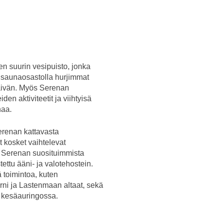
n suurin vesipuisto, jonka
ä saunaosastolla hurjimmat
äivän. Myös Serenan
den aktiviteetit ja viihtyisä
haa.
erenan kattavasta
t kosket vaihtelevat
si Serenan suosituimmista
ettu ääni- ja valotehostein.
 toimintoa, kuten
rni ja Lastenmaan altaat, sekä
la kesäauringossa.