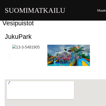
SUOMIMATKAILU
Maak
Vesipuistot
JukuPark