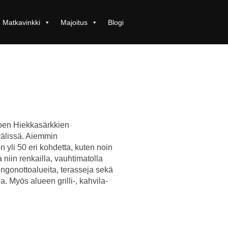
Matkavinkki
Majoitus
Blogi
joen Hiekkasärkkien
välissä. Aiemmin
yli 50 eri kohdetta, kuten noin
niin renkailla, vauhtimatolla
uringonottoalueita, terasseja sekä
ja. Myös alueen grilli-, kahvila-