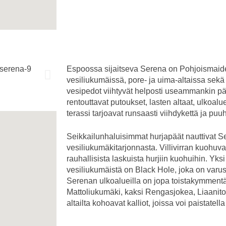
Espoossa sijaitseva Serena on Pohjoismaide
vesiliukumäissä, pore- ja uima-altaissa sek
vesipedot viihtyvät helposti useammankin p
rentouttavat putoukset, lasten altaat, ulkoaluei
terassi tarjoavat runsaasti viihdykettä ja puu
Seikkailunhaluisimmat hurjapäät nauttivat S
vesiliukumäkitarjonnasta. Villivirran kuohuva
rauhallisista laskuista hurjiin kuohuihin. Yk
vesiliukumäistä on Black Hole, joka on varust
Serenan ulkoalueilla on jopa toistakymmentä
Mattoliukumäki, kaksi Rengasjokea, Liaanito
altailta kohoavat kalliot, joissa voi paistatel