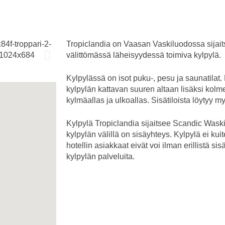
Tropiclandia on Vaasan Vaskiluodossa sijai
välittömässä läheisyydessä toimiva kylpylä.
Kylpylässä on isot puku-, pesu ja saunatilat
kylpylän kattavan suuren altaan lisäksi kolme
kylmäallas ja ulkoallas. Sisätiloista löytyy 
Kylpylä Tropiclandia sijaitsee Scandic Waski
kylpylän välillä on sisäyhteys. Kylpylä ei kui
hotellin asiakkaat eivät voi ilman erillistä 
kylpylän palveluita.