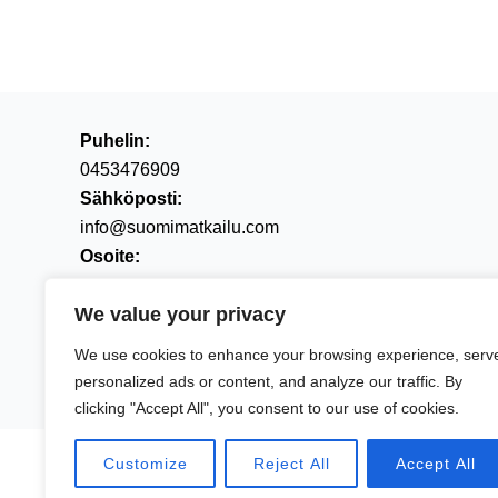
Puhelin:
0453476909
Sähköposti:
info@suomimatkailu.com
Osoite:
Kalevantie 25, 20520 TURKU
We value your privacy
We use cookies to enhance your browsing experience, serv
personalized ads or content, and analyze our traffic. By
Copyright © 2026 Suomimatkailu
clicking "Accept All", you consent to our use of cookies.
Customize
Reject All
Accept All