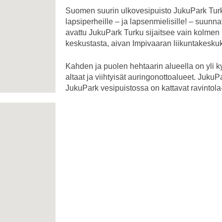
Suomen suurin ulkovesipuisto JukuPark Tu
lapsiperheille – ja lapsenmielisille! – suunn
avattu JukuPark Turku sijaitsee vain kolmen
keskustasta, aivan Impivaaran liikuntakesk
Kahden ja puolen hehtaarin alueella on yli
altaat ja viihtyisät auringonottoalueet. Juk
JukuPark vesipuistossa on kattavat ravintola-, 