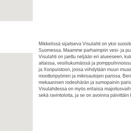
Mikkelissä sijaitseva Visulahti on yksi suos
Suomessa. Maamme parhaimpiin vesi- ja pu
Visulahti on jaettu neljään eri alueeseen, k
altaissa, vesiliukumäissä ja pomppulinnoissa 
ja Xonpuistoon, jossa viihdytään muun mua
moottoripyörien ja mikroautojen parissa. Benj
mekaanisen rodeohärän ja sumopainin pariss
Visulahdessa on myös erilaisia majoitusvaiht
sekä ravintoloita, ja se on avoinna päivittäi