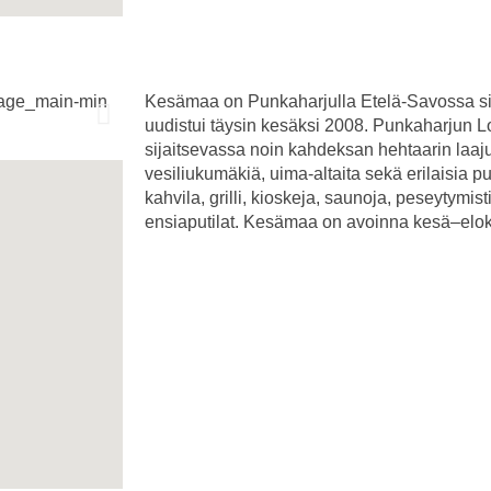
Kesämaa on Punkaharjulla Etelä-Savossa sij
uudistui täysin kesäksi 2008. Punkaharjun
sijaitsevassa noin kahdeksan hehtaarin laaj
vesiliukumäkiä, uima-altaita sekä erilaisia p
kahvila, grilli, kioskeja, saunoja, peseytymist
ensiaputilat. Kesämaa on avoinna kesä–elo