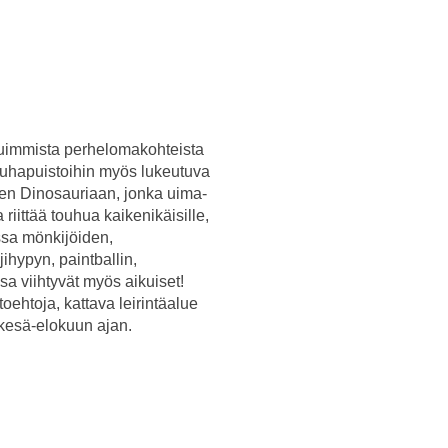
ituimmista perhelomakohteista
uhapuistoihin myös lukeutuva
uten Dinosauriaan, jonka uima-
riittää touhua kaikenikäisille,
ssa mönkijöiden,
ihypyn, paintballin,
a viihtyvät myös aikuiset!
oehtoja, kattava leirintäalue
n kesä-elokuun ajan.