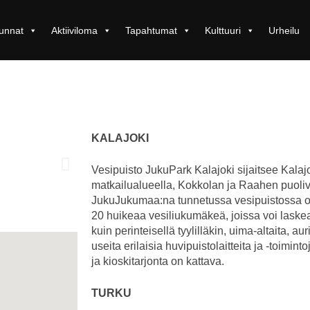
unnat
Aktiiviloma
Tapahtumat
Kulttuuri
Urheilu
KALAJOKI
Vesipuisto JukuPark Kalajoki sijaitsee Kala
matkailualueella, Kokkolan ja Raahen puoli
JukuJukumaa:na tunnetussa vesipuistossa on 
20 huikeaa vesiliukumäkeä, joissa voi laskea 
kuin perinteisellä tyylilläkin, uima-altaita, a
useita erilaisia huvipuistolaitteita ja -toiminto
ja kioskitarjonta on kattava.
TURKU