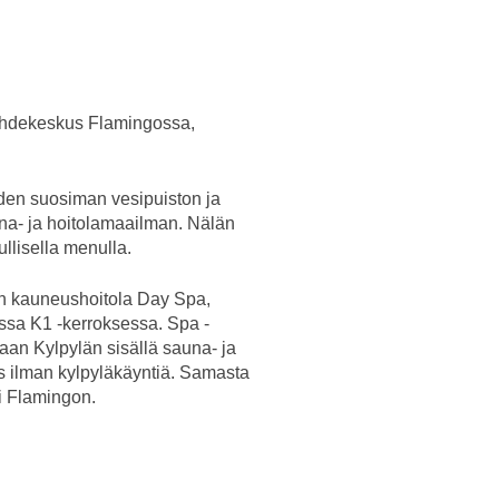
iihdekeskus Flamingossa,
den suosiman vesipuiston ja
una- ja hoitolamaailman. Nälän
ullisella menulla.
en kauneushoitola Day Spa,
ssa K1 -kerroksessa. Spa -
taan Kylpylän sisällä sauna- ja
s ilman kylpyläkäyntiä. Samasta
i Flamingon.