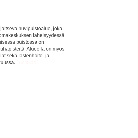
aitseva huvipuistoalue, joka
 Lomakeskuksen läheisyydessä
uisessa puistossa on
uuhapisteitä. Alueella on myös
ilat sekä lastenhoito- ja
kuussa.
Lue lisää..