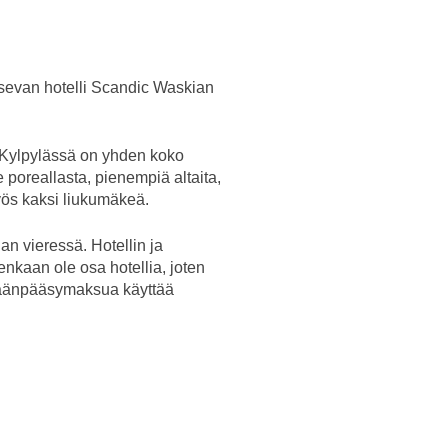
tsevan hotelli Scandic Waskian
. Kylpylässä on yhden koko
 poreallasta, pienempiä altaita,
myös kaksi liukumäkeä.
an vieressä. Hotellin ja
tenkaan ole osa hotellia, joten
sisäänpääsymaksua käyttää