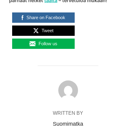
parhaat hetket
täältä
– tervetuloa mukaan!
Share on Facebook
Tweet
Follow us
POST AUTHOR
WRITTEN BY
Suomimatka