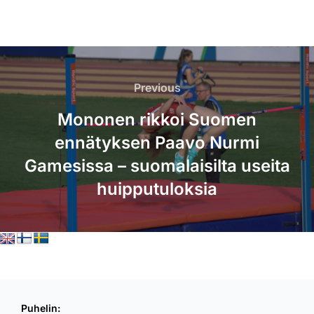
Artikkelien
Previous
Previous
selaus
Mononen rikkoi Suomen
ennätyksen Paavo Nurmi
Gamesissa – suomalaisilta useita
huipputuloksia
Puhelin: