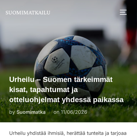
Skip
SUOMIMATKAILU
to
TOGG
content
Urheilu – Suomen tärkeimmät
kisat, tapahtumat ja
otteluohjelmat yhdessä paikassa
Posted
by
Suomimatka
on
11/06/2026
on
Urheilu yhdistää ihmisiä, herättää tunteita ja tarjoaa