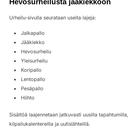
Hevosurheilusta jääkiekkoon
Urheilu-sivulla seurataan useita lajeja:
Jalkapallo
Jääkiekko
Hevosurheilu
Yleisurheilu
Koripallo
Lentopallo
Pesäpallo
Hiihto
Sisältöä laajennetaan jatkuvasti uusilla tapahtumilla,
kilpailukalentereilla ja uutislähteillä.