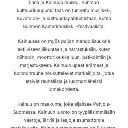
linna ja Kainuun museo. Kuhmon
kulttuurikaupunki taas on tunnettu musiikki-,
kuvataide- ja kulttuuritapahtumistaan, kuten
Kuhmon Kamarimusiikki -festivaalista.
Kainuussa on myös paljon mahdollisuuksia
aktiiviseen liikuntaan ja harrastuksiin, kuten
hiihtoon, moottorikelkkailuun, patikointiin ja
marjastukseen. Kainuun upeat erämaat ja
luonnonrauha houkuttelevat matkailijoita, jotka
etsivät rauhallista ja luonnonläheistä
lomakohdetta.
Kainuu on maakunta, joka sijaitsee Pohjois-
Suomessa. Kainuun luonto on tyypillisimmillään
vaaroja, järviä ja laajoja asumattomia
metsäalueita. Kainuun maakunnassa on 8 kuntaa,