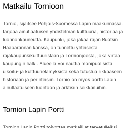
Matkailu Tornioon
Tornio, sijaitsee Pohjois-Suomessa Lapin maakunnassa,
tarjoaa ainutlaatuisen yhdistelmän kulttuuria, historiaa ja
luonnonkauneutta. Kaupunki, joka jakaa rajan Ruotsin
Haaparannan kanssa, on tunnettu yhteisestä
rajakaupunkikulttuuristaan ja Tornionjoesta, joka virtaa
kaupungin halki. Alueella voi nauttia monipuolisista
ulkoilu- ja kulttuurielämyksistä sekä tutustua rikkaaseen
historiaan ja perinteisiin. Tornio on myös portti Lapin
ainutlaatuiseen luontoon ja arktisiin seikkailuihin.
Tornion Lapin Portti
Tornion Lapin Portti toivottaa matkailijat tervetulleiksi