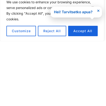
We use cookies to enhance your browsing experience,
serve personalized ads or content, and analyze our traffic.
×
Hei! Tarvitsetko apua?
By clicking "Accept All", you consent to our use of
cookies.
Customize
Reject All
Accept All
Puhelin:
0453476909
Sähköposti:
info@suomimatkailu.com