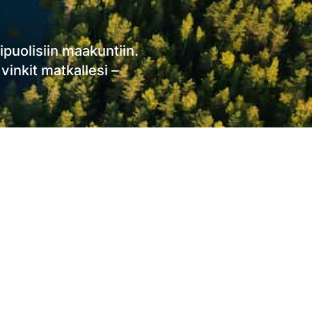
puolisiin maakuntiin.
vinkit matkallesi –