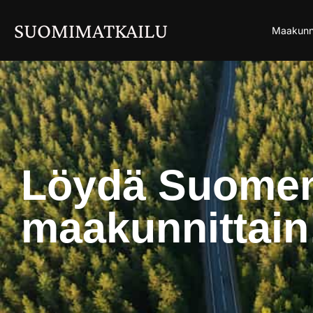
SUOMIMATKAILU
Maakunn
Löydä Suomen
maakunnittain