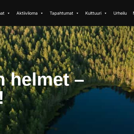
at
Aktiiviloma
Tapahtumat
Kulttuuri
Urheilu
 helmet –
!