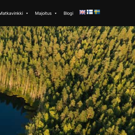
Matkavinkki
Majoitus
Blogi