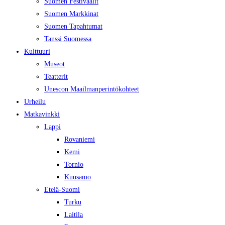
Suomen Festivaalit
Suomen Markkinat
Suomen Tapahtumat
Tanssi Suomessa
Kulttuuri
Museot
Teatterit
Unescon Maailmanperintökohteet
Urheilu
Matkavinkki
Lappi
Rovaniemi
Kemi
Tornio
Kuusamo
Etelä-Suomi
Turku
Laitila