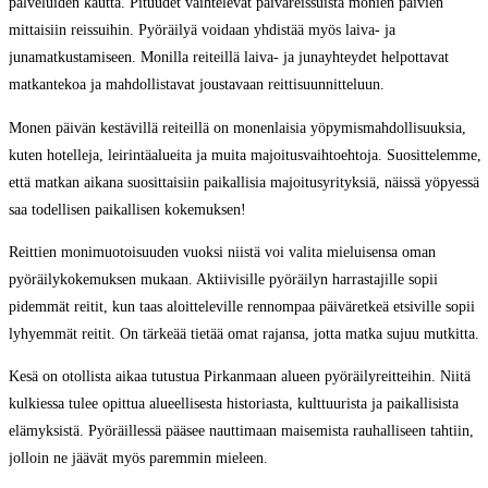
palveluiden kautta. Pituudet vaihtelevat päiväreissuista monien päivien
mittaisiin reissuihin. Pyöräilyä voidaan yhdistää myös laiva- ja
junamatkustamiseen. Monilla reiteillä laiva- ja junayhteydet helpottavat
matkantekoa ja mahdollistavat joustavaan reittisuunnitteluun.
Monen päivän kestävillä reiteillä on monenlaisia yöpymismahdollisuuksia,
kuten hotelleja, leirintäalueita ja muita majoitusvaihtoehtoja. Suosittelemme,
että matkan aikana suosittaisiin paikallisia majoitusyrityksiä, näissä yöpyessä
saa todellisen paikallisen kokemuksen!
Reittien monimuotoisuuden vuoksi niistä voi valita mieluisensa oman
pyöräilykokemuksen mukaan. Aktiivisille pyöräilyn harrastajille sopii
pidemmät reitit, kun taas aloitteleville rennompaa päiväretkeä etsiville sopii
lyhyemmät reitit. On tärkeää tietää omat rajansa, jotta matka sujuu mutkitta.
Kesä on otollista aikaa tutustua Pirkanmaan alueen pyöräilyreitteihin. Niitä
kulkiessa tulee opittua alueellisesta historiasta, kulttuurista ja paikallisista
elämyksistä. Pyöräillessä pääsee nauttimaan maisemista rauhalliseen tahtiin,
jolloin ne jäävät myös paremmin mieleen.