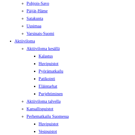
Pohjois-Savo
Päijät-Häme
Satakunta
Uusimaa
Varsinais-Suomi
Aktiiviloma
Aktiiviloma kesällä
Kalastus
Huvipuistot
Pyörämatkailu
Patikointi
Eläintarhat
Purjehtiminen
Aktiiviloma talvella
Kansallispuistot
Perhematkailu Suomessa
Huvipuistot
Vesipuistot