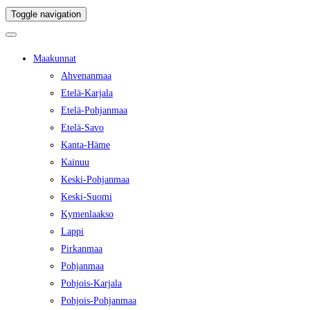
Toggle navigation
Maakunnat
Ahvenanmaa
Etelä-Karjala
Etelä-Pohjanmaa
Etelä-Savo
Kanta-Häme
Kainuu
Keski-Pohjanmaa
Keski-Suomi
Kymenlaakso
Lappi
Pirkanmaa
Pohjanmaa
Pohjois-Karjala
Pohjois-Pohjanmaa