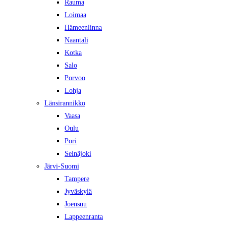
Rauma
Loimaa
Hämeenlinna
Naantali
Kotka
Salo
Porvoo
Lohja
Länsirannikko
Vaasa
Oulu
Pori
Seinäjoki
Järvi-Suomi
Tampere
Jyväskylä
Joensuu
Lappeenranta