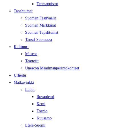
Teemapuistot
Tapahtumat
Suomen Festivaalit
Suomen Markkinat
Suomen Tapahtumat
Tanssi Suomessa
Kulttuuri
Museot
Teatterit
Unescon Maailmanperintökohteet
Urheilu
Matkavinkki
Lappi
Rovaniemi
Kemi
Tornio
Kuusamo
Etelä-Suomi