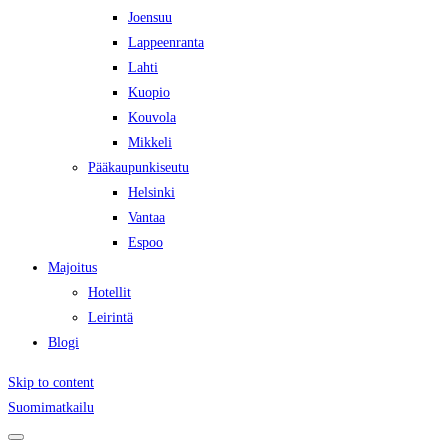
Joensuu
Lappeenranta
Lahti
Kuopio
Kouvola
Mikkeli
Pääkaupunkiseutu
Helsinki
Vantaa
Espoo
Majoitus
Hotellit
Leirintä
Blogi
Skip to content
Suomimatkailu