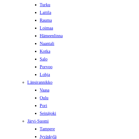
Turku
Laitila
Rauma
Loimaa
Hämeenlinna
Naantali
Kotka
Salo
Porvoo
Lohja
Länsirannikko
Vaasa
Oulu
Pori
Seinäjoki
Järvi-Suomi
Tampere
Jyväskylä