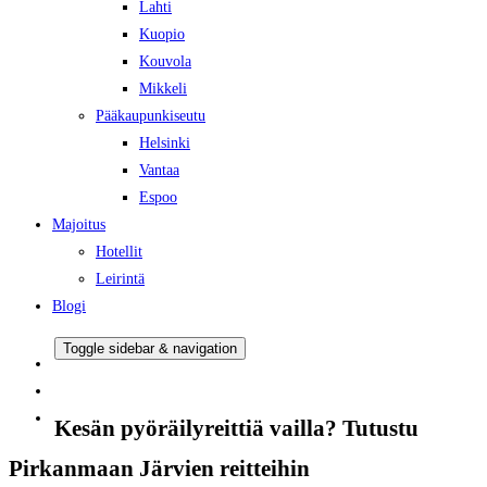
Lahti
Kuopio
Kouvola
Mikkeli
Pääkaupunkiseutu
Helsinki
Vantaa
Espoo
Majoitus
Hotellit
Leirintä
Blogi
Toggle sidebar & navigation
Kesän pyöräilyreittiä vailla? Tutustu
Pirkanmaan Järvien reitteihin