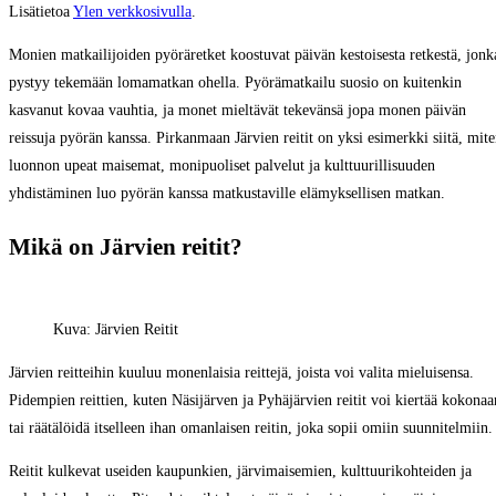
Lisätietoa
Ylen verkkosivulla
.
Monien matkailijoiden pyöräretket koostuvat päivän kestoisesta retkestä, jonk
pystyy tekemään lomamatkan ohella. Pyörämatkailu suosio on kuitenkin
kasvanut kovaa vauhtia, ja monet mieltävät tekevänsä jopa monen päivän
reissuja pyörän kanssa. Pirkanmaan Järvien reitit on yksi esimerkki siitä, mit
luonnon upeat maisemat, monipuoliset palvelut ja kulttuurillisuuden
yhdistäminen luo pyörän kanssa matkustaville elämyksellisen matkan.
Mikä on Järvien reitit?
Kuva: Järvien Reitit
Järvien reitteihin kuuluu monenlaisia reittejä, joista voi valita mieluisensa.
Pidempien reittien, kuten Näsijärven ja Pyhäjärvien reitit voi kiertää kokonaa
tai räätälöidä itselleen ihan omanlaisen reitin, joka sopii omiin suunnitelmiin.
Reitit kulkevat useiden kaupunkien, järvimaisemien, kulttuurikohteiden ja