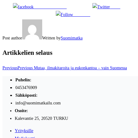
Share on Facebook
Tweet
Follow us
Post author
Written by
Suomimatka
Artikkelien selaus
Previous
Previous
Mutaa, ilmakitaroita ja eukonkantoa – vain Suomessa
Puhelin:
0453476909
Sähköposti:
info@suomimatkailu.com
Osoite:
Kalevantie 25, 20520 TURKU
Yrityksille