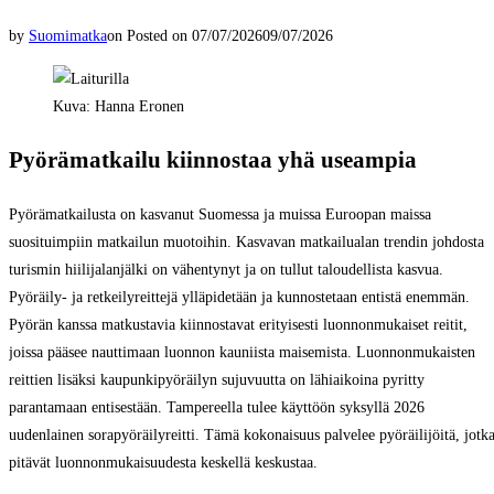
by
Suomimatka
on
Posted on
07/07/2026
09/07/2026
Kuva: Hanna Eronen
Pyörämatkailu kiinnostaa yhä useampia
Pyörämatkailusta on kasvanut Suomessa ja muissa Euroopan maissa
suosituimpiin matkailun muotoihin. Kasvavan matkailualan trendin johdosta
turismin hiilijalanjälki on vähentynyt ja on tullut taloudellista kasvua.
Pyöräily- ja retkeilyreittejä ylläpidetään ja kunnostetaan entistä enemmän.
Pyörän kanssa matkustavia kiinnostavat erityisesti luonnonmukaiset reitit,
joissa pääsee nauttimaan luonnon kauniista maisemista. Luonnonmukaisten
reittien lisäksi kaupunkipyöräilyn sujuvuutta on lähiaikoina pyritty
parantamaan entisestään. Tampereella tulee käyttöön syksyllä 2026
uudenlainen sorapyöräilyreitti. Tämä kokonaisuus palvelee pyöräilijöitä, jotk
pitävät luonnonmukaisuudesta keskellä keskustaa.