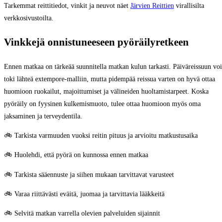
Tarkemmat reittitiedot, vinkit ja neuvot näet
Järvien Reittien
virallisilta
verkkosivustoilta.
Vinkkejä onnistuneeseen pyöräilyretkeen
Ennen matkaa on tärkeää suunnitella matkan kulun tarkasti. Päiväreissuun voi
toki lähteä extempore-malliin, mutta pidempää reissua varten on hyvä ottaa
huomioon ruokailut, majoittumiset ja välineiden huoltamistarpeet. Koska
pyöräily on fyysinen kulkemismuoto, tulee ottaa huomioon myös oma
jaksaminen ja terveydentila.
🚲 Tarkista varmuuden vuoksi reitin pituus ja arvioitu matkustusaika
🚲 Huolehdi, että pyörä on kunnossa ennen matkaa
🚲 Tarkista sääennuste ja siihen mukaan tarvittavat varusteet
🚲 Varaa riittävästi eväitä, juomaa ja tarvittavia lääkkeitä
🚲 Selvitä matkan varrella olevien palveluiden sijainnit