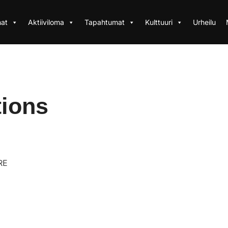
at
Aktiiviloma
Tapahtumat
Kulttuuri
Urheilu
tions
RE